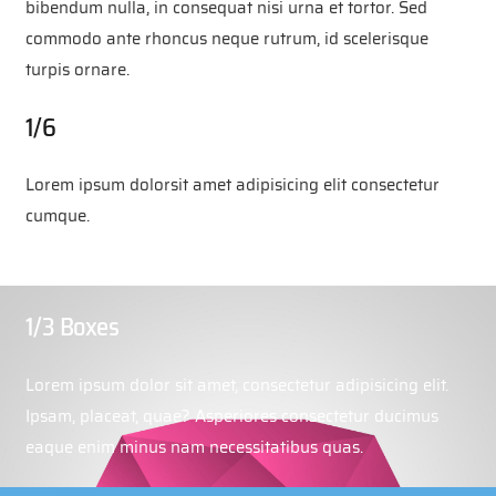
bibendum nulla, in consequat nisi urna et tortor. Sed
commodo ante rhoncus neque rutrum, id scelerisque
turpis ornare.
1/6
Lorem ipsum dolorsit amet adipisicing elit consectetur
cumque.
1/3 Boxes
Lorem ipsum dolor sit amet, consectetur adipisicing elit.
Ipsam, placeat, quae? Asperiores consectetur ducimus
eaque enim minus nam necessitatibus quas.