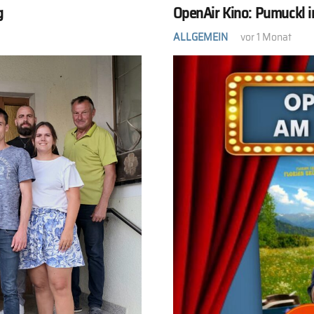
g
OpenAir Kino: Pumuckl in
ALLGEMEIN
vor 1 Monat